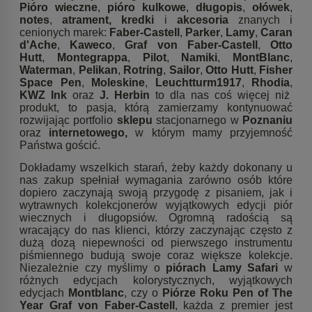
Pióro wieczne
,
pióro kulkowe
,
długopis
,
ołówek
,
notes
,
atrament, kredki
i
akcesoria
znanych i
cenionych marek:
Faber-Castell
,
Parker
,
Lamy
,
Caran
d'Ache
,
Kaweco
,
Graf von Faber-Castell
,
Otto
Hutt
,
Montegrappa
,
Pilot
,
Namiki
,
MontBlanc
,
Waterman
,
Pelikan
,
Rotring
,
Sailor
,
Otto Hutt
,
Fisher
Space Pen
,
Moleskine
,
Leuchtturm1917
,
Rhodia
,
KWZ Ink
oraz
J. Herbin
to dla nas coś więcej niż
produkt, to pasja, którą zamierzamy kontynuować
rozwijając portfolio
sklepu
stacjonarnego w
Poznaniu
oraz
internetowego,
w którym mamy przyjemność
Państwa gościć.
Dokładamy wszelkich starań, żeby każdy dokonany u
nas zakup spełniał wymagania zarówno osób które
dopiero zaczynają swoją przygodę z pisaniem, jak i
wytrawnych kolekcjonerów wyjątkowych edycji piór
wiecznych i długopsiów. Ogromną radością są
wracający do nas klienci, którzy zaczynając często z
dużą dozą niepewności od pierwszego instrumentu
piśmiennego budują swoje coraz większe kolekcje.
Niezależnie czy myślimy o
piórach Lamy Safari
w
różnych edycjach kolorystycznych, wyjątkowych
edycjach
Montblanc
, czy o
Piórze Roku Pen of The
Year Graf von Faber-Castell
, każda z premier jest