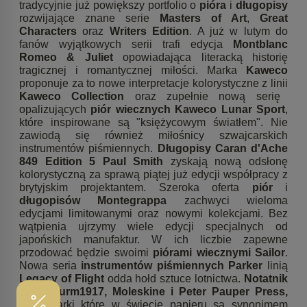
tradycyjnie już powiększy portfolio o
pióra
i
długopisy
rozwijające znane serie
Masters of Art
,
Great
Characters
oraz
Writers Edition
. A już w lutym do
fanów wyjątkowych serii trafi edycja
Montblanc
Romeo & Juliet
opowiadająca literacką historię
tragicznej i romantycznej miłości. Marka
Kaweco
proponuje za to nowe interpretacje kolorystyczne z linii
Kaweco Collection
oraz zupełnie nową serię
opalizujących
piór wiecznych Kaweco Lunar Sport
,
które inspirowane są "księżycowym światłem". Nie
zawiodą się również miłośnicy szwajcarskich
instrumentów piśmiennych.
Długopisy Caran d'Ache
849 Edition 5 Paul Smith
zyskają nową odsłonę
kolorystyczną za sprawą piątej już edycji współpracy z
brytyjskim projektantem.
Szeroka oferta
piór
i
długopisów Montegrappa
zachwyci wieloma
edycjami limitowanymi oraz nowymi kolekcjami. Bez
wątpienia ujrzymy wiele edycji specjalnych od
japońskich manufaktur. W ich liczbie zapewne
przodować będzie swoimi
piórami wiecznymi Sailor
.
Nowa seria
instrumentów piśmiennych Parker
linią
Legacy of Flight
odda hołd sztuce lotnictwa.
Notatnik
Leuchtturm1917,
Moleskine i Peter Pauper Press,
czyli marki które w świecie papieru są synonimem