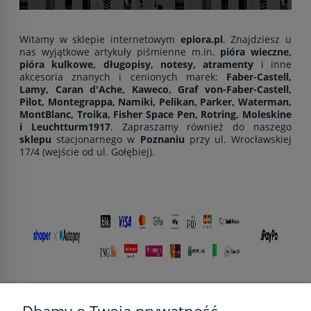
Witamy w sklepie internetowym
epiora.pl
. Znajdziesz u
nas wyjątkowe artykuły piśmienne m.in.
pióra wieczne,
pióra kulkowe, długopisy, notesy, atramenty
i inne
akcesoria znanych i cenionych marek:
Faber-Castell,
Lamy, Caran d'Ache, Kaweco, Graf von-Faber-Castell,
Pilot, Montegrappa, Namiki, Pelikan, Parker, Waterman,
MontBlanc, Troika, Fisher Space Pen, Rotring, Moleskine
i Leuchtturm1917
. Zapraszamy również do naszego
sklepu
stacjonarnego w
Poznaniu
przy ul. Wrocławskiej
17/4 (wejście od ul. Gołębiej).