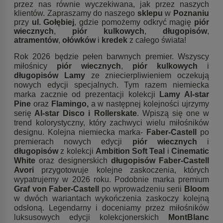
przez nas równie wyczekiwana, jak przez naszych
klientów. Zapraszamy do naszego
sklepu
w
Poznaniu
przy
ul. Gołębiej
, gdzie pomożemy odkryć magię
piór
wiecznych
,
piór kulkowych
,
długopisów
,
atramentów
,
ołówków
i
kredek
z całego świata!
Rok 2026 będzie pełen barwnych premier. Wszyscy
miłośnicy
piór wiecznych
,
piór kulkowych
i
długopisów Lamy
ze zniecierpliwieniem oczekują
nowych edycji specjalnych. Tym razem niemiecka
marka zacznie od prezentacji kolekcji
Lamy Al-star
Pine
oraz
Flamingo,
a w następnej kolejności ujrzymy
serię
Al-star Disco i Rollerskate
. Wpiszą się one w
trend kolorystyczny, który zachwyci wielu miłośników
designu. Kolejna niemiecka marka-
Faber-Castell
po
premierach nowych edycji
piór wiecznych
i
długopisów
z kolekcji
Ambition Soft Teal
i
Cinematic
White
oraz designerskich
długopisów Faber-Castell
Avori
przygotowuje kolejne zaskoczenia, których
wypatrujemy w 2026 roku. Podobnie marka premium
Graf von Faber-Castell
po wprowadzeniu serii
Bloom
w dwóch wariantach wykończenia zaskoczy kolejną
odsłoną. Legendarny i doceniamy przez miłośników
luksusowych edycji kolekcjonerskich
MontBlanc