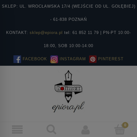
SKLEP: UL. WROCŁAWSKA 17/4 (WEJŚCIE OD UL. GOŁĘBIEJ)
- 61-838 POZNAŃ
KONTAKT:
sklep@epiora.pl
tel: 61 852 11 79 | PN-PT 10:00-
18:00, SOB 10:00-14:00
FACEBOOK
INSTAGRAM
PINTEREST